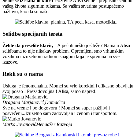
Selite se iz stana ili kuće?
Pozovite Alisa selibe i prepustite selidbu
vašeg života sigurnim rukama. Sa vašim stvarima postupaćemo
pažljivo, kao da su naše.
Selidbe specijanih tereta
Želite da preselite klavir,
TA peć ili nešto još teže? Nama u Alisa
selidbama to nije nikakav problem. Opremljeni smo vrhunskim
vozilima i izuzetnom radnom snagom koja je spremna na sve
izazove.
Rekli su o nama
Usluga je fenomenalna. Momci su vrlo korektni i efikasno obavljaju
svoj posao ! Prezadovoljna ! Alisa, samo napred!
Dragana Marjanović,
Domaćica
Sve na vreme i po dogovoru ! Momci su super pažljivi i
posvećeni...Izuzetno sam zadovoljan i cenom i transportom.
Marko Jovanović
Menadžer Razvoja