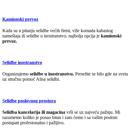
Kamionski prevoz
Kada su u pitanju selidbe većih firmi, više komada kabastog
nameštaja ili selidbe u inostranstvo, najbolja opcija je
kamionski
prevoz.
Selidbe inostranstvo
Organizujemo
selidbe u inostranstvu.
Preselite se bilo gde na svetu
uz stručnu pomoć Alisa selidbi.
Selidbe poslovnog prostora
Selidba kancelarija ili magacina
vrši se uz najveću pažnju. Mi
razumemo koliko je posao bitan i zato ćemo i sa vašim poslom
postupati profesionalno i pažljivo.