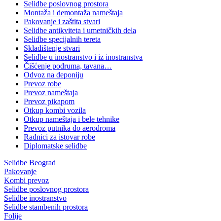
Selidbe poslovnog prostora
Montaža i demontaža nameštaja
Pakovanje i zaštita stvari
Selidbe antikviteta i umetničkih dela
Selidbe specijalnih tereta
Skladištenje stvari
Selidbe u inostranstvo i iz inostranstva
Čišćenje podruma, tavana…
Odvoz na deponiju
Prevoz robe
Prevoz nameštaja
Prevoz pikapom
Otkup kombi vozila
Otkup nameštaja i bele tehnike
Prevoz putnika do aerodroma
Radnici za istovar robe
Diplomatske selidbe
Selidbe Beograd
Pakovanje
Kombi prevoz
Selidbe poslovnog prostora
Selidbe inostranstvo
Selidbe stambenih prostora
Folije