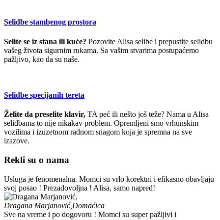
Selidbe stambenog prostora
Selite se iz stana ili kuće?
Pozovite Alisa selibe i prepustite selidbu
vašeg života sigurnim rukama. Sa vašim stvarima postupaćemo
pažljivo, kao da su naše.
Selidbe specijanih tereta
Želite da preselite klavir,
TA peć ili nešto još teže? Nama u Alisa
selidbama to nije nikakav problem. Opremljeni smo vrhunskim
vozilima i izuzetnom radnom snagom koja je spremna na sve
izazove.
Rekli su o nama
Usluga je fenomenalna. Momci su vrlo korektni i efikasno obavljaju
svoj posao ! Prezadovoljna ! Alisa, samo napred!
Dragana Marjanović,
Domaćica
Sve na vreme i po dogovoru ! Momci su super pažljivi i