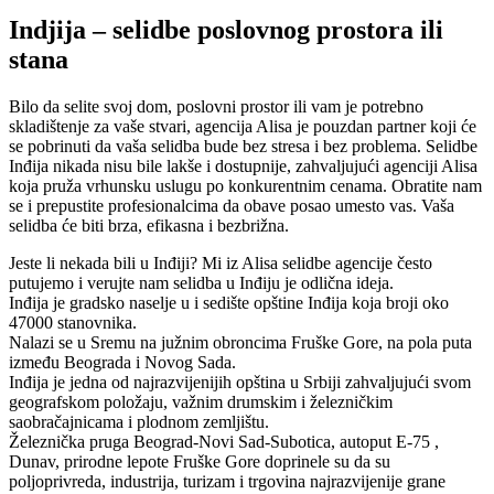
Indjija – selidbe poslovnog prostora ili
stana
Bilo da selite svoj dom, poslovni prostor ili vam je potrebno
skladištenje za vaše stvari, agencija Alisa je pouzdan partner koji će
se pobrinuti da vaša selidba bude bez stresa i bez problema. Selidbe
Inđija nikada nisu bile lakše i dostupnije, zahvaljujući agenciji Alisa
koja pruža vrhunsku uslugu po konkurentnim cenama. Obratite nam
se i prepustite profesionalcima da obave posao umesto vas. Vaša
selidba će biti brza, efikasna i bezbrižna.
Jeste li nekada bili u Inđiji? Mi iz Alisa selidbe agencije često
putujemo i verujte nam selidba u Inđiju je odlična ideja.
Inđija je gradsko naselje u i sedište opštine Inđija koja broji oko
47000 stanovnika.
Nalazi se u Sremu na južnim obroncima Fruške Gore, na pola puta
između Beograda i Novog Sada.
Inđija je jedna od najrazvijenijih opština u Srbiji zahvaljujući svom
geografskom položaju, važnim drumskim i železničkim
saobračajnicama i plodnom zemljištu.
Železnička pruga Beograd-Novi Sad-Subotica, autoput E-75 ,
Dunav, prirodne lepote Fruške Gore doprinele su da su
poljoprivreda, industrija, turizam i trgovina najrazvijenije grane