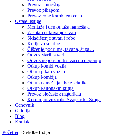
Prevoz nameštaja
Prevoz pikapom
Prevoz robe kombijem cena
Ostale usluge
Montaža i demontaža nameštaja
Zaštita i pakovanje stvari
Skladištenje stvari i robe
Kutije za selidbe
Čišćenje podruma, tavana, šupa…
Odvoz starih stvari
Odvoz nepotrebnih stvari na deponiju
Otkup kombi vozila
Otkup pikap vozila
Otkup kombija
Otkup nameštaja i bele tehnike
Otkup kartonskih kutija
Prevoz pločastog materijala
Kombi prevoz robe Švajcarska Srbija
Cenovnik
Galerija
Blog
Kontakt
Početna
»
Selidbe Inđija