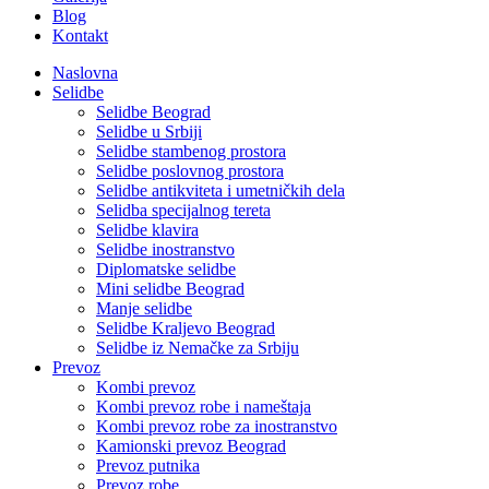
Blog
Kontakt
Naslovna
Selidbe
Selidbe Beograd
Selidbe u Srbiji
Selidbe stambenog prostora
Selidbe poslovnog prostora
Selidbe antikviteta i umetničkih dela
Selidba specijalnog tereta
Selidbe klavira
Selidbe inostranstvo
Diplomatske selidbe
Mini selidbe Beograd
Manje selidbe
Selidbe Kraljevo Beograd
Selidbe iz Nemačke za Srbiju
Prevoz
Kombi prevoz
Kombi prevoz robe i nameštaja
Kombi prevoz robe za inostranstvo
Kamionski prevoz Beograd
Prevoz putnika
Prevoz robe