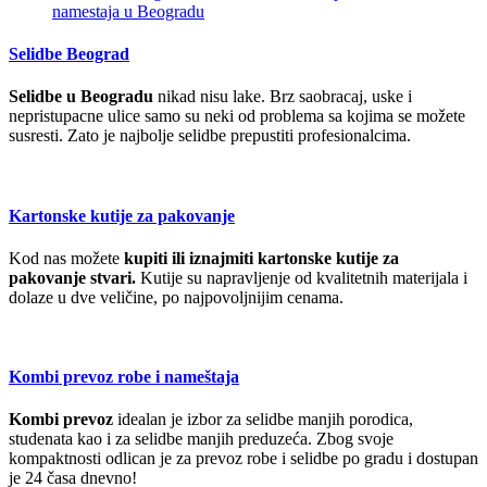
Selidbe Beograd
Selidbe u Beogradu
nikad nisu lake. Brz saobracaj, uske i
nepristupacne ulice samo su neki od problema sa kojima se možete
susresti. Zato je najbolje selidbe prepustiti profesionalcima.
Kartonske kutije za pakovanje
Kod nas možete
kupiti ili iznajmiti kartonske kutije za
pakovanje stvari.
Kutije su napravljenje od kvalitetnih materijala i
dolaze u dve veličine, po najpovoljnijim cenama.
Kombi prevoz robe i nameštaja
Kombi prevoz
idealan je izbor za selidbe manjih porodica,
studenata kao i za selidbe manjih preduzeća. Zbog svoje
kompaktnosti odlican je za prevoz robe i selidbe po gradu i dostupan
je 24 časa dnevno!