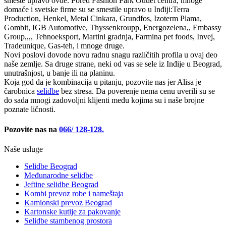
smeste upravo ovde. Pored Fashion Park Outlet centra, mnoge
domaće i svetske firme su se smestile upravo u Inđiji:Terra
Production, Henkel, Metal Cinkara, Grundfos, Izoterm Plama,
Gombit, IGB Automotive, Thyssenkroupp, Energozelena,, Embassy
Group,,,, Tehnoeksport, Martini gradnja, Farmina pet foods, Invej,
Tradeunique, Gas-teh, i mnoge druge.
Novi poslovi dovode novu radnu snagu različitih profila u ovaj deo
naše zemlje. Sa druge strane, neki od vas se sele iz Inđije u Beograd,
unutrašnjost, u banje ili na planinu.
Koja god da je kombinacija u pitanju, pozovite nas jer Alisa je
čarobnica
selidbe
bez stresa. Da poverenje nema cenu uverili su se
do sada mnogi zadovoljni klijenti među kojima su i naše brojne
poznate ličnosti.
Pozovite nas na
066/ 128-128.
Naše usluge
Selidbe Beograd
Međunarodne selidbe
Jeftine selidbe Beograd
Kombi prevoz robe i nameštaja
Kamionski prevoz Beograd
Kartonske kutije za pakovanje
Selidbe stambenog prostora