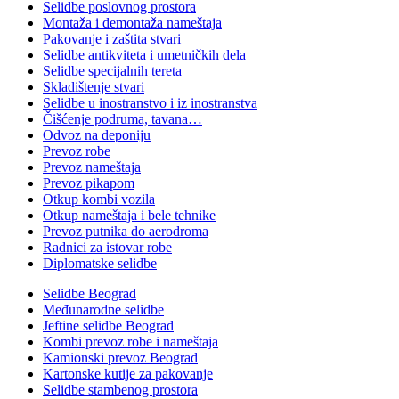
Selidbe poslovnog prostora
Montaža i demontaža nameštaja
Pakovanje i zaštita stvari
Selidbe antikviteta i umetničkih dela
Selidbe specijalnih tereta
Skladištenje stvari
Selidbe u inostranstvo i iz inostranstva
Čišćenje podruma, tavana…
Odvoz na deponiju
Prevoz robe
Prevoz nameštaja
Prevoz pikapom
Otkup kombi vozila
Otkup nameštaja i bele tehnike
Prevoz putnika do aerodroma
Radnici za istovar robe
Diplomatske selidbe
Selidbe Beograd
Međunarodne selidbe
Jeftine selidbe Beograd
Kombi prevoz robe i nameštaja
Kamionski prevoz Beograd
Kartonske kutije za pakovanje
Selidbe stambenog prostora