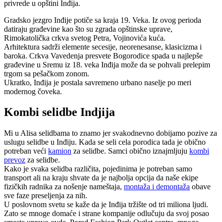
privrede u opštini Inđija.
Gradsko jezgro Inđije potiče sa kraja 19. Veka. Iz ovog perioda
datiraju građevine kao što su zgrada opštinske uprave,
Rimokatolička crkva svetog Petra, Vojinovića kuća.
Arhitektura sadrži elemente secesije, neorenesanse, klasicizma i
baroka. Crkva Vavedenja presvete Bogorodice spada u najlepše
građevine u Sremu iz 18. veka Inđija može da se pohvali prelepim
trgom sa pešačkom zonom.
Ukratko, Inđija je postala savremeno urbano naselje po meri
modernog čoveka.
Kombi selidbe Indjija
Mi u Alisa selidbama to znamo jer svakodnevno dobijamo pozive za
uslugu selidbe u Inđiju. Kada se seli cela porodica tada je obično
potreban veći
kamion
za selidbe. Samci obično iznajmljuju
kombi
prevoz
za selidbe.
Kako je svaka selidba različita, pojedinima je potreban samo
transport ali na kraju shvate da je najbolja opcija da naše ekipe
fizičkih radnika za nošenje nameštaja,
montaža i demontaža
obave
sve faze preseljenja za nih.
U poslovnom svetu se kaže da je Inđija tržište od tri miliona ljudi.
Zato se mnoge domaće i strane kompanije odlučuju da svoj posao