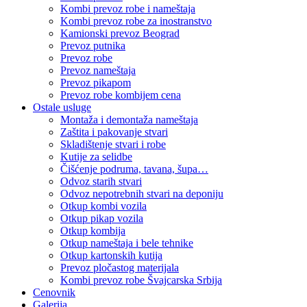
Kombi prevoz robe i nameštaja
Kombi prevoz robe za inostranstvo
Kamionski prevoz Beograd
Prevoz putnika
Prevoz robe
Prevoz nameštaja
Prevoz pikapom
Prevoz robe kombijem cena
Ostale usluge
Montaža i demontaža nameštaja
Zaštita i pakovanje stvari
Skladištenje stvari i robe
Kutije za selidbe
Čišćenje podruma, tavana, šupa…
Odvoz starih stvari
Odvoz nepotrebnih stvari na deponiju
Otkup kombi vozila
Otkup pikap vozila
Otkup kombija
Otkup nameštaja i bele tehnike
Otkup kartonskih kutija
Prevoz pločastog materijala
Kombi prevoz robe Švajcarska Srbija
Cenovnik
Galerija