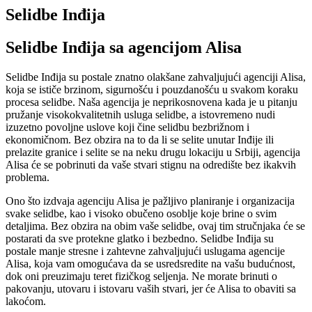
Selidbe Inđija
Selidbe Inđija sa agencijom Alisa
Selidbe Inđija su postale znatno olakšane zahvaljujući agenciji Alisa,
koja se ističe brzinom, sigurnošću i pouzdanošću u svakom koraku
procesa selidbe. Naša agencija je neprikosnovena kada je u pitanju
pružanje visokokvalitetnih usluga selidbe, a istovremeno nudi
izuzetno povoljne uslove koji čine selidbu bezbrižnom i
ekonomičnom. Bez obzira na to da li se selite unutar Inđije ili
prelazite granice i selite se na neku drugu lokaciju u Srbiji, agencija
Alisa će se pobrinuti da vaše stvari stignu na odredište bez ikakvih
problema.
Ono što izdvaja agenciju Alisa je pažljivo planiranje i organizacija
svake selidbe, kao i visoko obučeno osoblje koje brine o svim
detaljima. Bez obzira na obim vaše selidbe, ovaj tim stručnjaka će se
postarati da sve protekne glatko i bezbedno. Selidbe Inđija su
postale manje stresne i zahtevne zahvaljujući uslugama agencije
Alisa, koja vam omogućava da se usredsredite na vašu budućnost,
dok oni preuzimaju teret fizičkog seljenja. Ne morate brinuti o
pakovanju, utovaru i istovaru vaših stvari, jer će Alisa to obaviti sa
lakoćom.