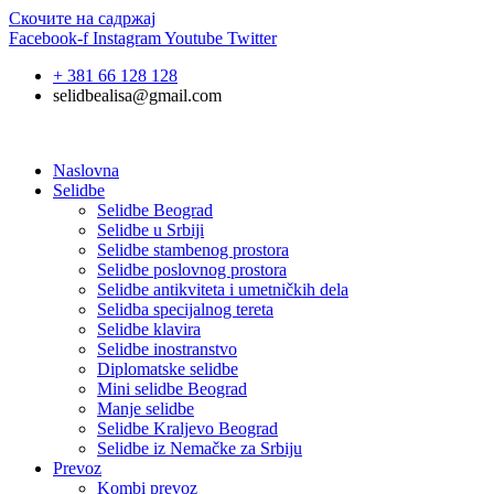
Скочите на садржај
Facebook-f
Instagram
Youtube
Twitter
+ 381 66 128 128
selidbealisa@gmail.com
Naslovna
Selidbe
Selidbe Beograd
Selidbe u Srbiji
Selidbe stambenog prostora
Selidbe poslovnog prostora
Selidbe antikviteta i umetničkih dela
Selidba specijalnog tereta
Selidbe klavira
Selidbe inostranstvo
Diplomatske selidbe
Mini selidbe Beograd
Manje selidbe
Selidbe Kraljevo Beograd
Selidbe iz Nemačke za Srbiju
Prevoz
Kombi prevoz