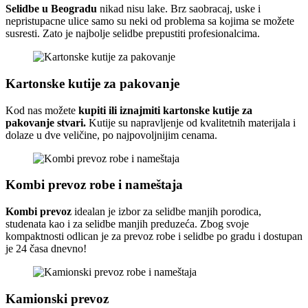
Selidbe u Beogradu
nikad nisu lake. Brz saobracaj, uske i
nepristupacne ulice samo su neki od problema sa kojima se možete
susresti. Zato je najbolje selidbe prepustiti profesionalcima.
Kartonske kutije za pakovanje
Kod nas možete
kupiti ili iznajmiti kartonske kutije za
pakovanje stvari.
Kutije su napravljenje od kvalitetnih materijala i
dolaze u dve veličine, po najpovoljnijim cenama.
Kombi prevoz robe i nameštaja
Kombi prevoz
idealan je izbor za selidbe manjih porodica,
studenata kao i za selidbe manjih preduzeća. Zbog svoje
kompaktnosti odlican je za prevoz robe i selidbe po gradu i dostupan
je 24 časa dnevno!
Kamionski prevoz