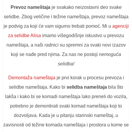
Prevoz nameštaja
je svakako neizostavni deo svake
selidbe. Zbog veličine i težine nameštaja, prevoz nameštaja
je podvig za koji će vam sigurno trebati pomoć. Mi u
agenciji
za selidbe Alisa
imamo višegodišnje iskustvo u prevozu
nameštaja, a naši radnici su spremni za svaki novi izazov
koji se nađe pred njima. Za nas ne postoji
nemoguća
selidba!
Demontaža nameštaja
je prvi korak u procesu prevoza i
selidbe nameštaja. Kako bi
selidba nameštaja
bila što
lakša i kako bi se komadi nameštaja lako preneli do vozila,
potrebno je demontirati svaki komad nameštaja koji to
dozvoljava. Kada je u pitanju starinski nameštaj, u
zavisnosti od težine komada nameštaja i prostora u kome se