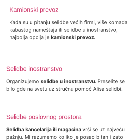
Kamionski prevoz
Kada su u pitanju selidbe većih firmi, više komada
kabastog nameštaja ili selidbe u inostranstvo,
najbolja opcija je
kamionski prevoz.
Selidbe inostranstvo
Organizujemo
selidbe u inostranstvu.
Preselite se
bilo gde na svetu uz stručnu pomoć Alisa selidbi.
Selidbe poslovnog prostora
Selidba kancelarija ili magacina
vrši se uz najveću
pažnju. Mi razumemo koliko je posao bitan i zato