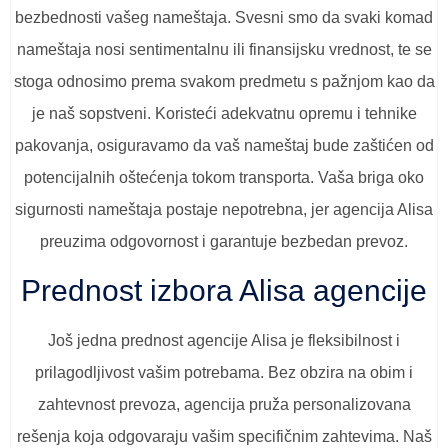
bezbednosti vašeg nameštaja. Svesni smo da svaki komad
nameštaja nosi sentimentalnu ili finansijsku vrednost, te se
stoga odnosimo prema svakom predmetu s pažnjom kao da
je naš sopstveni. Koristeći adekvatnu opremu i tehnike
pakovanja, osiguravamo da vaš nameštaj bude zaštićen od
potencijalnih oštećenja tokom transporta. Vaša briga oko
sigurnosti nameštaja postaje nepotrebna, jer agencija Alisa
preuzima odgovornost i garantuje bezbedan prevoz.
Prednost izbora Alisa agencije
Još jedna prednost agencije Alisa je fleksibilnost i
prilagodljivost vašim potrebama. Bez obzira na obim i
zahtevnost prevoza, agencija pruža personalizovana
rešenja koja odgovaraju vašim specifičnim zahtevima. Naš