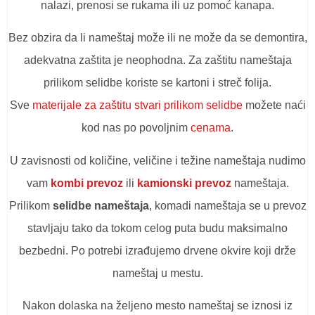
nalazi, prenosi se rukama ili uz pomoć kanapa.
Bez obzira da li nameštaj može ili ne može da se demontira,
adekvatna zaštita je neophodna. Za zaštitu nameštaja
prilikom selidbe koriste se kartoni i streč folija.
Sve
materijale za zaštitu stvari prilikom selidbe
možete naći
kod nas po povoljnim
cenama
.
U zavisnosti od količine, veličine i težine nameštaja nudimo
vam
kombi prevoz
ili
kamionski prevoz
nameštaja.
Prilikom
selidbe nameštaja
, komadi nameštaja se u prevoz
stavljaju tako da tokom celog puta budu maksimalno
bezbedni. Po potrebi izrađujemo drvene okvire koji drže
nameštaj u mestu.
Nakon dolaska na željeno mesto nameštaj se iznosi iz