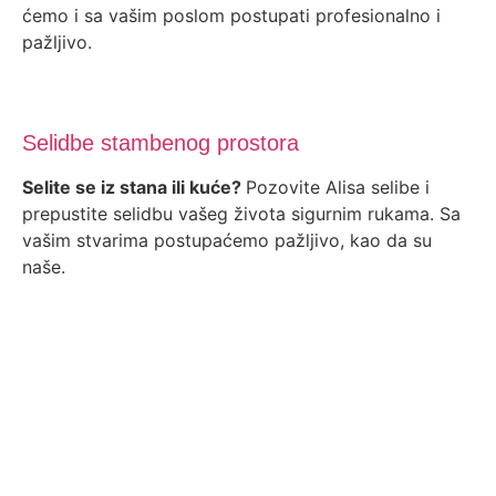
ćemo i sa vašim poslom postupati profesionalno i
pažljivo.
Selidbe stambenog prostora
Selite se iz stana ili kuće?
Pozovite Alisa selibe i
prepustite selidbu vašeg života sigurnim rukama. Sa
vašim stvarima postupaćemo pažljivo, kao da su
naše.
Selidbe specijanih tereta
Želite da preselite klavir,
TA peć ili nešto još teže?
Nama u Alisa selidbama to nije nikakav problem.
Opremljeni smo vrhunskim vozilima i izuzetnom
radnom snagom koja je spremna na sve izazove.