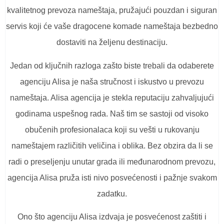
kvalitetnog prevoza nameštaja, pružajući pouzdan i siguran
servis koji će vaše dragocene komade nameštaja bezbedno
dostaviti na željenu destinaciju.
Jedan od ključnih razloga zašto biste trebali da odaberete
agenciju Alisa je naša stručnost i iskustvo u prevozu
nameštaja. Alisa agencija je stekla reputaciju zahvaljujući
godinama uspešnog rada. Naš tim se sastoji od visoko
obučenih profesionalaca koji su vešti u rukovanju
nameštajem različitih veličina i oblika. Bez obzira da li se
radi o preseljenju unutar grada ili međunarodnom prevozu,
agencija Alisa pruža isti nivo posvećenosti i pažnje svakom
zadatku.
Ono što agenciju Alisa izdvaja je posvećenost zaštiti i