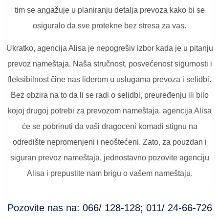
tim se angažuje u planiranju detalja prevoza kako bi se
osiguralo da sve protekne bez stresa za vas.
Ukratko, agencija Alisa je nepogrešiv izbor kada je u pitanju
prevoz nameštaja. Naša stručnost, posvećenost sigurnosti i
fleksibilnost čine nas liderom u uslugama prevoza i selidbi.
Bez obzira na to da li se radi o selidbi, preuređenju ili bilo
kojoj drugoj potrebi za prevozom nameštaja, agencija Alisa
će se pobrinuti da vaši dragoceni komadi stignu na
odredište nepromenjeni i neoštećeni. Zato, za pouzdan i
siguran prevoz nameštaja, jednostavno pozovite agenciju
Alisa i prepustite nam brigu o vašem nameštaju.
Pozovite nas na: 066/ 128-128; 011/ 24-66-726