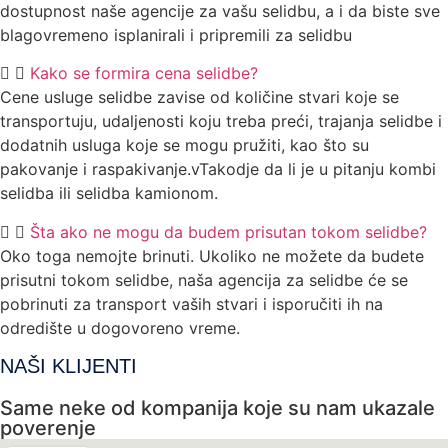
dostupnost naše agencije za vašu selidbu, a i da biste sve
blagovremeno isplanirali i pripremili za selidbu
Kako se formira cena selidbe?
Cene usluge selidbe zavise od količine stvari koje se
transportuju, udaljenosti koju treba preći, trajanja selidbe i
dodatnih usluga koje se mogu pružiti, kao što su
pakovanje i raspakivanje.vTakodje da li je u pitanju kombi
selidba ili selidba kamionom.
Šta ako ne mogu da budem prisutan tokom selidbe?
Oko toga nemojte brinuti. Ukoliko ne možete da budete
prisutni tokom selidbe, naša agencija za selidbe će se
pobrinuti za transport vaših stvari i isporučiti ih na
odredište u dogovoreno vreme.
NAŠI KLIJENTI
Same neke od kompanija koje su nam ukazale
poverenje