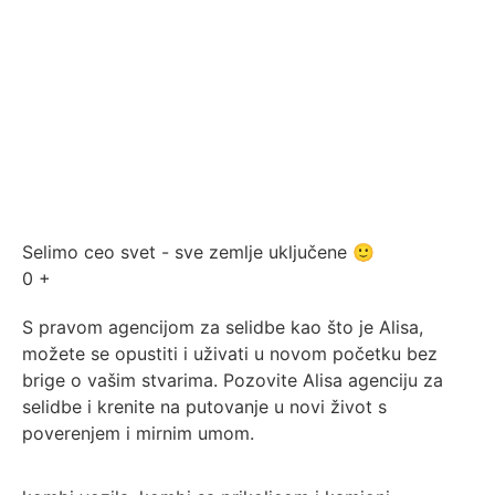
Selimo ceo svet - sve zemlje uključene 🙂
0
+
S pravom agencijom za selidbe kao što je Alisa,
možete se opustiti i uživati ​​u novom početku bez
brige o vašim stvarima. Pozovite Alisa agenciju za
selidbe i krenite na putovanje u novi život s
poverenjem i mirnim umom.