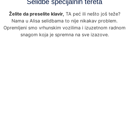
Selidbe specijalnih tereta
Želite da preselite klavir,
TA peć ili nešto još teže?
Nama u Alisa selidbama to nije nikakav problem.
Opremljeni smo vrhunskim vozilima i izuzetnom radnom
snagom koja je spremna na sve izazove.