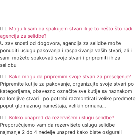
Mogu li sam da spakujem stvari ili je to nešto što radi
agencija za selidbe?
U zavisnosti od dogovora, agencija za selidbe može
ponuditi uslugu pakovanja i raspakivanja vaših stvari, ali i
sami možete spakovati svoje stvari i pripremiti ih za
selidbu
Kako mogu da pripremim svoje stvari za preseljenje?
Pripremite kutije za pakovanje, organizujte svoje stvari po
kategorijama, obavezno označite sve kutije sa naznakom
na lomljive stvari i po potrebi razmontirati velike predmete
poput glomaznog nameštaja, velikih ormana…
Koliko unapred da rezervišem uslugu selidbe?
Preporučujemo vam da rezervišete uslugu selidbe
najmanje 2 do 4 nedelje unapred kako biste osigurali