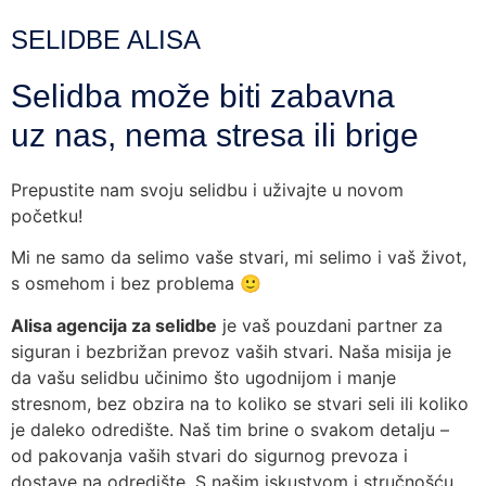
SELIDBE ALISA
Selidba može biti zabavna
uz nas, nema stresa ili brige
Prepustite nam svoju selidbu i uživajte u novom
početku!
Mi ne samo da selimo vaše stvari, mi selimo i vaš život,
s osmehom i bez problema 🙂
Alisa agencija za selidbe
je vaš pouzdani partner za
siguran i bezbrižan prevoz vaših stvari. Naša misija je
da vašu selidbu učinimo što ugodnijom i manje
stresnom, bez obzira na to koliko se stvari seli ili koliko
je daleko odredište. Naš tim brine o svakom detalju –
od pakovanja vaših stvari do sigurnog prevoza i
dostave na odredište. S našim iskustvom i stručnošću,