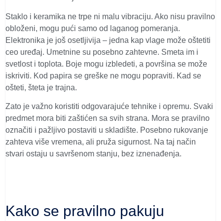
Staklo i keramika ne trpe ni malu vibraciju. Ako nisu pravilno
obloženi, mogu pući samo od laganog pomeranja.
Elektronika je još osetljivija – jedna kap vlage može oštetiti
ceo uređaj.
Umetnine su posebno zahtevne. Smeta im i
svetlost i toplota. Boje mogu izbledeti, a površina se može
iskriviti. Kod papira se greške ne mogu popraviti. Kad se
ošteti, šteta je trajna.
Zato je važno koristiti odgovarajuće tehnike i opremu. Svaki
predmet mora biti zaštićen sa svih strana. Mora se pravilno
označiti i pažljivo postaviti u skladište. Posebno rukovanje
zahteva više vremena, ali pruža sigurnost. Na taj način
stvari ostaju u savršenom stanju, bez iznenađenja.
Kako se pravilno pakuju