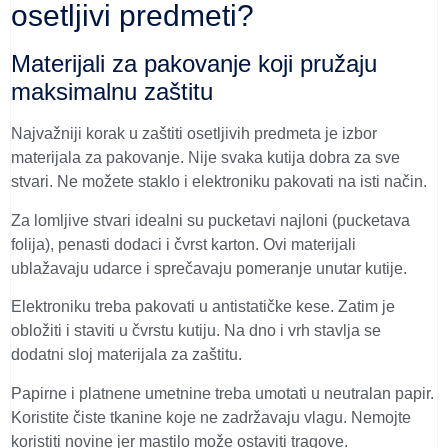
osetljivi predmeti?
Materijali za pakovanje koji pružaju
maksimalnu zaštitu
Najvažniji korak u zaštiti osetljivih predmeta je izbor
materijala za pakovanje. Nije svaka kutija dobra za sve
stvari. Ne možete staklo i elektroniku pakovati na isti način.
Za lomljive stvari idealni su pucketavi najloni (pucketava
folija), penasti dodaci i čvrst karton. Ovi materijali
ublažavaju udarce i sprečavaju pomeranje unutar kutije.
Elektroniku treba pakovati u antistatičke kese. Zatim je
obložiti i staviti u čvrstu kutiju. Na dno i vrh stavlja se
dodatni sloj materijala za zaštitu.
Papirne i platnene umetnine treba umotati u neutralan papir.
Koristite čiste tkanine koje ne zadržavaju vlagu. Nemojte
koristiti novine jer mastilo može ostaviti tragove.