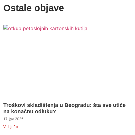
Ostale objave
Troškovi skladištenja u Beogradu: šta sve utiče
na konačnu odluku?
17. јул 2025.
Vidi još »