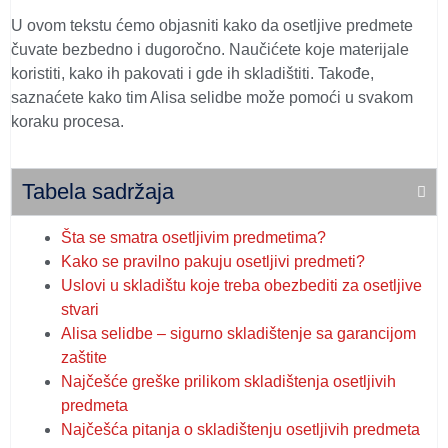
U ovom tekstu ćemo objasniti kako da osetljive predmete
čuvate bezbedno i dugoročno. Naučićete koje materijale
koristiti, kako ih pakovati i gde ih skladištiti. Takođe,
saznaćete kako tim Alisa selidbe može pomoći u svakom
koraku procesa.
Tabela sadržaja
Šta se smatra osetljivim predmetima?
Kako se pravilno pakuju osetljivi predmeti?
Uslovi u skladištu koje treba obezbediti za osetljive
stvari
Alisa selidbe – sigurno skladištenje sa garancijom
zaštite
Najčešće greške prilikom skladištenja osetljivih
predmeta
Najčešća pitanja o skladištenju osetljivih predmeta