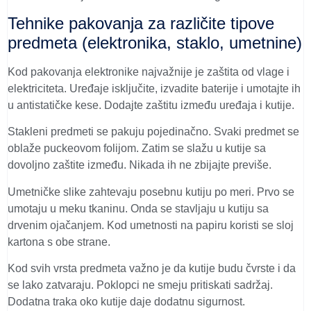
Tehnike pakovanja za različite tipove
predmeta (elektronika, staklo, umetnine)
Kod pakovanja elektronike najvažnije je zaštita od vlage i
elektriciteta. Uređaje isključite, izvadite baterije i umotajte ih
u antistatičke kese. Dodajte zaštitu između uređaja i kutije.
Stakleni predmeti se pakuju pojedinačno. Svaki predmet se
oblaže puckeovom folijom. Zatim se slažu u kutije sa
dovoljno zaštite između. Nikada ih ne zbijajte previše.
Umetničke slike zahtevaju posebnu kutiju po meri. Prvo se
umotaju u meku tkaninu. Onda se stavljaju u kutiju sa
drvenim ojačanjem. Kod umetnosti na papiru koristi se sloj
kartona s obe strane.
Kod svih vrsta predmeta važno je da kutije budu čvrste i da
se lako zatvaraju. Poklopci ne smeju pritiskati sadržaj.
Dodatna traka oko kutije daje dodatnu sigurnost.