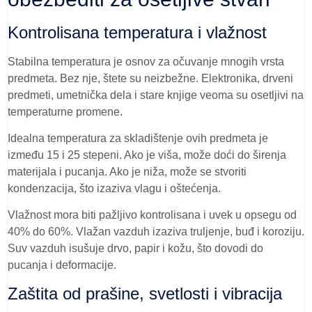
Kontrolisana temperatura i vlažnost
Stabilna temperatura je osnov za očuvanje mnogih vrsta
predmeta. Bez nje, štete su neizbežne. Elektronika, drveni
predmeti, umetnička dela i stare knjige veoma su osetljivi na
temperaturne promene.
Idealna temperatura za skladištenje ovih predmeta je
između 15 i 25 stepeni. Ako je viša, može doći do širenja
materijala i pucanja. Ako je niža, može se stvoriti
kondenzacija, što izaziva vlagu i oštećenja.
Vlažnost mora biti pažljivo kontrolisana i uvek u opsegu od
40% do 60%. Vlažan vazduh izaziva truljenje, buđ i koroziju.
Suv vazduh isušuje drvo, papir i kožu, što dovodi do
pucanja i deformacije.
Zaštita od prašine, svetlosti i vibracija