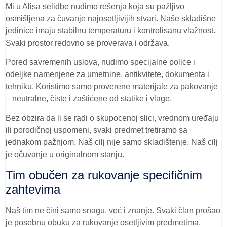
Mi u Alisa selidbe nudimo rešenja koja su pažljivo
osmišljena za čuvanje najosetljivijih stvari. Naše skladišne
jedinice imaju stabilnu temperaturu i kontrolisanu vlažnost.
Svaki prostor redovno se proverava i održava.
Pored savremenih uslova, nudimo specijalne police i
odeljke namenjene za umetnine, antikvitete, dokumenta i
tehniku. Koristimo samo proverene materijale za pakovanje
– neutralne, čiste i zaštićene od statike i vlage.
Bez obzira da li se radi o skupocenoj slici, vrednom uređaju
ili porodičnoj uspomeni, svaki predmet tretiramo sa
jednakom pažnjom. Naš cilj nije samo skladištenje. Naš cilj
je očuvanje u originalnom stanju.
Tim obučen za rukovanje specifičnim
zahtevima
Naš tim ne čini samo snagu, već i znanje. Svaki član prošao
je posebnu obuku za rukovanje osetljivim predmetima.