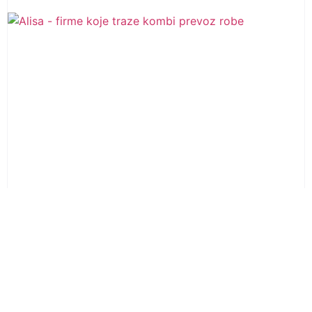
Studija slučaja: Uspešna selidba sa
skladištenjem-kako je Alisa selidbe olakšala
kompleksan proces
17. јул 2025.
Vidi još »