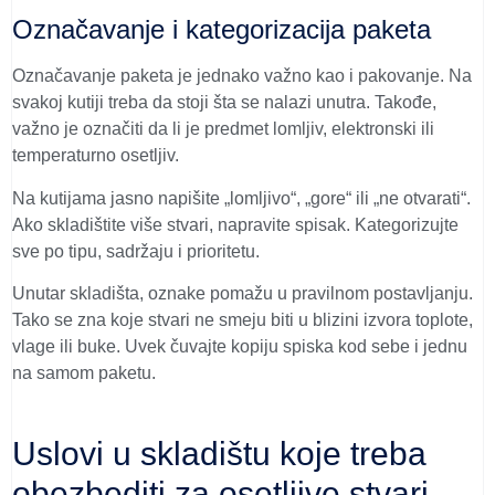
Označavanje i kategorizacija paketa
Označavanje paketa je jednako važno kao i pakovanje. Na
svakoj kutiji treba da stoji šta se nalazi unutra. Takođe,
važno je označiti da li je predmet lomljiv, elektronski ili
temperaturno osetljiv.
Na kutijama jasno napišite „lomljivo“, „gore“ ili „ne otvarati“.
Ako skladištite više stvari, napravite spisak. Kategorizujte
sve po tipu, sadržaju i prioritetu.
Unutar skladišta, oznake pomažu u pravilnom postavljanju.
Tako se zna koje stvari ne smeju biti u blizini izvora toplote,
vlage ili buke. Uvek čuvajte kopiju spiska kod sebe i jednu
na samom paketu.
Uslovi u skladištu koje treba
obezbediti za osetljive stvari