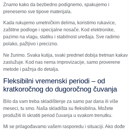
Znamo kako da bezbedno podignemo, spakujemo i
prenesemo sve tipove materijala.
Kada rukujemo umetničkim delima, koristimo rukavice,
zaštitne podloge i specijalne nosače. Kod elektronike,
pazimo na vlagu, statiku i stabilnost uređaja. Sve radimo
polako, pažljivo i precizno.
Ne žurimo. Svaka kutija, svaki predmet dobija tretman kakav
zaslužuje. Kod nas nema improvizacije, samo proverene
metode i pažnja do detalja.
Fleksibilni vremenski periodi – od
kratkoročnog do dugoročnog čuvanja
Bilo da vam treba skladištenje za samo par dana ili više
meseci, tu smo. Naša skladišta su fleksibilna. Možete
produžiti ili skratiti period čuvanja u svakom trenutku.
Mi se prilagođavamo vašem rasporedu i situaciji. Ako dođe