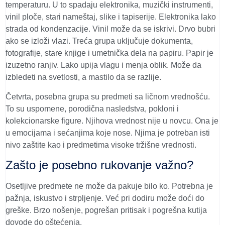
temperaturu. U to spadaju elektronika, muzički instrumenti,
vinil ploče, stari nameštaj, slike i tapiserije. Elektronika lako
strada od kondenzacije. Vinil može da se iskrivi. Drvo bubri
ako se izloži vlazi.
Treća grupa uključuje dokumenta,
fotografije, stare knjige i umetnička dela na papiru. Papir je
izuzetno ranjiv. Lako upija vlagu i menja oblik. Može da
izbledeti na svetlosti, a mastilo da se razlije.
Četvrta, posebna grupa su predmeti sa ličnom vrednošću.
To su uspomene, porodična nasledstva, pokloni i
kolekcionarske figure. Njihova vrednost nije u novcu. Ona je
u emocijama i sećanjima koje nose. Njima je potreban isti
nivo zaštite kao i predmetima visoke tržišne vrednosti.
Zašto je posebno rukovanje važno?
Osetljive predmete ne može da pakuje bilo ko. Potrebna je
pažnja, iskustvo i strpljenje. Već pri dodiru može doći do
greške. Brzo nošenje, pogrešan pritisak i pogrešna kutija
dovode do oštećenja.