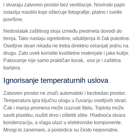
i stvaraju zatvoren prostor bez ventilacije. Novinski papir
ostavlja mastilo koje oštećuje fotografije, platno i svetle
površine.
Nedostatak zaštitnog sloja između predmeta dovodi do
trenja. Tako nastaju ogrebotine, udubljenja ili čak pukotine.
Osetljive stvari nikada ne treba direktno oslanjati jednu na
drugu.
Zato uvek koristite kvalitetne materijale i jake kutije.
Pakovanje nije samo praktičan korak, ono je i zaštitna
barijera.
Ignorisanje temperaturnih uslova
Zatvoren prostor ne znači automatski i bezbedan prostor.
Temperatura igra ključnu ulogu u čuvanju osetljivih stvari.
Čak i manja promena može izazvati štetu.
Toplota može
saviti plastiku, isušiti drvo i oštetiti slike. Hladnoća stvara
kondenzaciju, a vlaga ulazi u elektronske komponente.
Mnogi to zanemare, a posledice su često nepovratne.