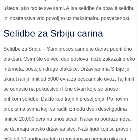
ušteda, ako radite sve sami. Alisa selidbe će obaviti selidbu
iz inostranstva vrlo povoljno uz maksimalnu posvećenost.
Selidbe za Srbiju carina
Selidbe za Srbiju – Sam proces carine je danas poprilično
olakšan. Osim što se veći deo poslova može zakazati preko
interneta, postoje i druge olakšice. Državljanima Srbije je
ukinut raniji limit od 5000 evra za bescarinski uvoz. Taj limit
se odnosio na pokućstvo i lične stvari koje se unose
prilikom selidbe. Dakle kod trajnih preseljenja. Po novim
propisima svima koji su radili između dve i deset godina
limit je 20.000 evra na unos stvari. Naravno podrazumeva
se da imaju srpsko državljanstvo. Naši ljudi koji su proveli
više od 10 godina radeći u inostranstvu nemaju nikakva