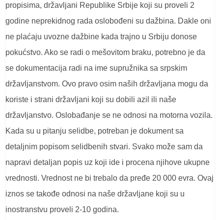
propisima, državljani Republike Srbije koji su proveli 2
godine neprekidnog rada oslobođeni su dažbina. Dakle oni
ne plaćaju uvozne dažbine kada trajno u Srbiju donose
pokućstvo. Ako se radi o mešovitom braku, potrebno je da
se dokumentacija radi na ime supružnika sa srpskim
državljanstvom. Ovo pravo osim naših državljana mogu da
koriste i strani državljani koji su dobili azil ili naše
državljanstvo. Oslobađanje se ne odnosi na motorna vozila.
Kada su u pitanju selidbe, potreban je dokument sa
detaljnim popisom selidbenih stvari. Svako može sam da
napravi detaljan popis uz koji ide i procena njihove ukupne
vrednosti. Vrednost ne bi trebalo da pređe 20 000 evra. Ovaj
iznos se takođe odnosi na naše državljane koji su u
inostranstvu proveli 2-10 godina.