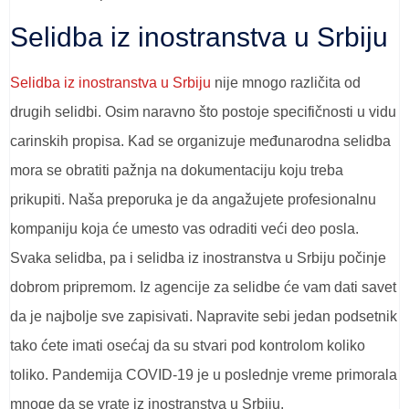
Selidba iz inostranstva u Srbiju
Selidba iz inostranstva u Srbiju
nije mnogo različita od
drugih selidbi. Osim naravno što postoje specifičnosti u vidu
carinskih propisa. Kad se organizuje međunarodna selidba
mora se obratiti pažnja na dokumentaciju koju treba
prikupiti. Naša preporuka je da angažujete profesionalnu
kompaniju koja će umesto vas odraditi veći deo posla.
Svaka selidba, pa i selidba iz inostranstva u Srbiju počinje
dobrom pripremom. Iz agencije za selidbe će vam dati savet
da je najbolje sve zapisivati. Napravite sebi jedan podsetnik
tako ćete imati osećaj da su stvari pod kontrolom koliko
toliko. Pandemija COVID-19 je u poslednje vreme primorala
mnoge da se vrate iz inostranstva u Srbiju.