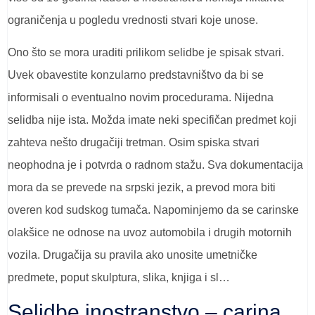
ograničenja u pogledu vrednosti stvari koje unose.
Ono što se mora uraditi prilikom selidbe je spisak stvari.
Uvek obavestite konzularno predstavništvo da bi se
informisali o eventualno novim procedurama. Nijedna
selidba nije ista. Možda imate neki specifičan predmet koji
zahteva nešto drugačiji tretman. Osim spiska stvari
neophodna je i potvrda o radnom stažu. Sva dokumentacija
mora da se prevede na srpski jezik, a prevod mora biti
overen kod sudskog tumača. Napominjemo da se carinske
olakšice ne odnose na uvoz automobila i drugih motornih
vozila. Drugačija su pravila ako unosite umetničke
predmete, poput skulptura, slika, knjiga i sl…
Selidbe inostranstvo – carina