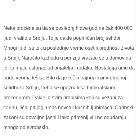
Neke procene su da se poslednjih dve godine čak 400 000
ljudi vratilo u Srbiju. To je dakle popriličan broj selidbi.
Mnogi ljudi su tek u poslednje vreme osetili prednosti života
u Srbiji. Naročito kad odu u penziju vraćaju se u domovinu,
jer tu imaju oslonac od prijatelja i rođaka. Nostalgija ume da
bude veoma teška. Bilo da je reč o trajnoj ili privremenoj
selidbi za Srbiju, treba se upoznati sa birokratskom
procedurom. Dakle, o svim propisima koji su vezani za
carinu, lični prtljag, unos novca i kućnih ljubimaca. Carinski
zakoni su dovoljno jasni i lako primenljivi i ne odudaraju
mnogo od evropskih.