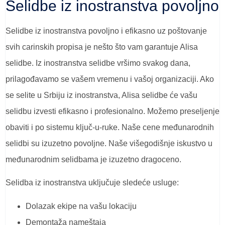
Selidbe iz inostranstva povoljno
Selidbe iz inostranstva povoljno i efikasno uz poštovanje
svih carinskih propisa je nešto što vam garantuje Alisa
selidbe. Iz inostranstva selidbe vršimo svakog dana,
prilagođavamo se vašem vremenu i vašoj organizaciji. Ako
se selite u Srbiju iz inostranstva, Alisa selidbe će vašu
selidbu izvesti efikasno i profesionalno. Možemo preseljenje
obaviti i po sistemu ključ-u-ruke. Naše cene međunarodnih
selidbi su izuzetno povoljne. Naše višegodišnje iskustvo u
međunarodnim selidbama je izuzetno dragoceno.
Selidba iz inostranstva uključuje sledeće usluge:
Dolazak ekipe na vašu lokaciju
Demontaža nameštaja