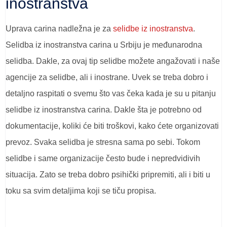
inostranstva
Uprava carina nadležna je za
selidbe iz inostranstva
.
Selidba iz inostranstva carina u Srbiju je međunarodna
selidba. Dakle, za ovaj tip selidbe možete angažovati i naše
agencije za selidbe, ali i inostrane. Uvek se treba dobro i
detaljno raspitati o svemu što vas čeka kada je su u pitanju
selidbe iz inostranstva carina. Dakle šta je potrebno od
dokumentacije, koliki će biti troškovi, kako ćete organizovati
prevoz. Svaka selidba je stresna sama po sebi. Tokom
selidbe i same organizacije često bude i nepredvidivih
situacija. Zato se treba dobro psihički pripremiti, ali i biti u
toku sa svim detaljima koji se tiču propisa.