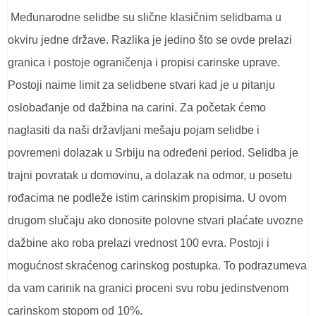
Međunarodne selidbe su slične klasičnim selidbama u
okviru jedne države. Razlika je jedino što se ovde prelazi
granica i postoje ograničenja i propisi carinske uprave.
Postoji naime limit za selidbene stvari kad je u pitanju
oslobađanje od dažbina na carini. Za početak ćemo
naglasiti da naši državljani mešaju pojam selidbe i
povremeni dolazak u Srbiju na određeni period. Selidba je
trajni povratak u domovinu, a dolazak na odmor, u posetu
rođacima ne podleže istim carinskim propisima. U ovom
drugom slučaju ako donosite polovne stvari plaćate uvozne
dažbine ako roba prelazi vrednost 100 evra. Postoji i
mogućnost skraćenog carinskog postupka. To podrazumeva
da vam carinik na granici proceni svu robu jedinstvenom
carinskom stopom od 10%.