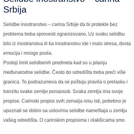
Srbija
Selidbe inostranstvo – carina Srbije da bi protekle bez
problema treba sprovesti ogranizovano. Uz svaku selidbu
bilo iz inostranstva ili ka inostranstvu ide i malo stresa, dosta
emocija i mnogo posla.
Postoji limit selidbenih predmeta kad su u pitanju
međunarodne selidbe. Često do odredišta treba preći više
granica. To podrazumeva da se poštuju pravila o prelasku i
tranzitu svake zemlje ponaosob. Svaka zemlja ima svoje
propise. Carinski propisi svih zemalja nisu isti, potrebno je
upoznati se dobro sa uslovima selidbe nameštaja u zemlju
vašeg odredišta. O carinskim propisima i olakšicama smo
već neke stvari objasnili ranije u tekstu.